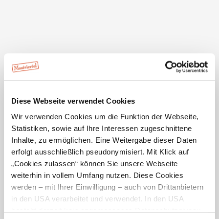
Beschreibung
Die Familien-Radroute startet direkt beim
Benediktinerstift Seitenstetten. Schon zu Beginn
empfiehlt sich ein Abstecher in den historischen
Hofgarten. Für Kinder gibt es dort viel zu entdecken: das
Glashaus, den duftenden Kräutergarten, den
historischen Rosengarten, das Rosenkranzlabyrinth
Diese Webseite verwendet Cookies
sowie die Gärtnerei, die spannende Einblicke in die Welt
Wir verwenden Cookies um die Funktion der Webseite,
der Pflanzen bietet.
Statistiken, sowie auf Ihre Interessen zugeschnittene
Vom Meierhof aus führt die Route weiter in den
Inhalte, zu ermöglichen. Eine Weitergabe dieser Daten
Franzosenwald – ein idyllisches Waldstück mit
erfolgt ausschließlich pseudonymisiert. Mit Klick auf
geschichtlichem Hintergrund und einem kleinen Teich,
„Cookies zulassen“ können Sie unsere Webseite
der zu einem kurzen Spaziergang und einer erholsamen
weiterhin in vollem Umfang nutzen. Diese Cookies
Pause einlädt.
werden – mit Ihrer Einwilligung – auch von Drittanbietern
in den USA verarbeitet und verwendet. In den USA
Eine gemütliche Rast bietet sich bei der Pizzeria am
besteht derzeit kein angemessenes Datenschutzniveau,
Flugplatz Seitenstetten an. Hier können Groß und Klein