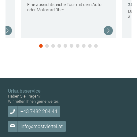
Eine aussichtsreiche Tour mit dem Auto
25,5
oder Motorrad über…
Das 
alle
Urlaubsservice
Haben Sie Fragen?
Wir helfen Ihnen gerne weiter.
+43 7482 204 44
info@mostviertel.at