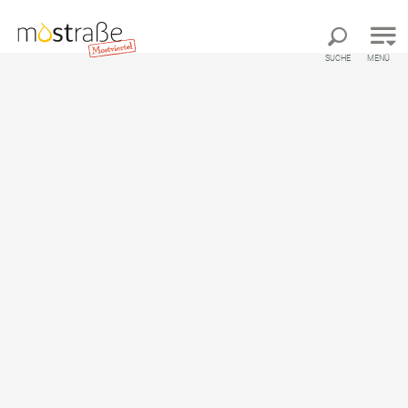
Direkt zur Hauptnavigation
Direkt zur Volltextsuche
Direkt zum Inhalt
SUCHE
MENÜ
Familien-Radroute
Seitenstetten
Familienradroute ausgehend von
Benediktinerstift Seitenstetten