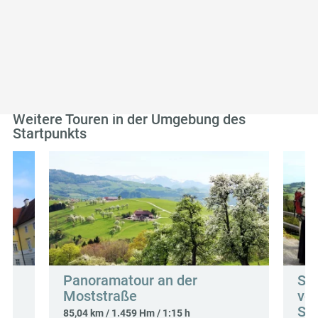
entspannten Ausflug mit Kindern inmitten der schönen
Landschaft rund um Seitenstetten.
Weitere Touren in der Umgebung des
Startpunkts
Panoramatour an der
So
Moststraße
vo
So
85,04 km / 1.459 Hm / 1:15 h