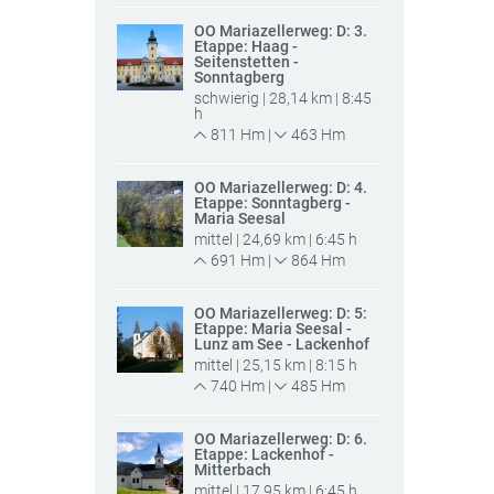
OÖ Mariazellerweg: D: 3.
Etappe: Haag -
Seitenstetten -
Sonntagberg
schwierig | 28,14 km | 8:45
h
811 Hm |
463 Hm
OÖ Mariazellerweg: D: 4.
Etappe: Sonntagberg -
Maria Seesal
mittel | 24,69 km | 6:45 h
691 Hm |
864 Hm
OÖ Mariazellerweg: D: 5:
Etappe: Maria Seesal -
Lunz am See - Lackenhof
mittel | 25,15 km | 8:15 h
740 Hm |
485 Hm
OÖ Mariazellerweg: D: 6.
Etappe: Lackenhof -
Mitterbach
mittel | 17,95 km | 6:45 h