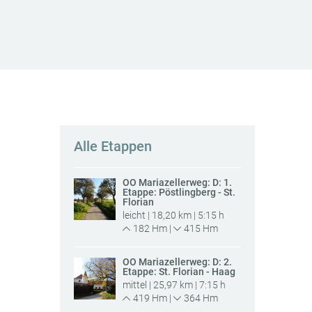
Alle Etappen
OÖ Mariazellerweg: D: 1.
Etappe: Pöstlingberg - St.
Florian
leicht | 18,20 km | 5:15 h
182 Hm |
415 Hm
OÖ Mariazellerweg: D: 2.
Etappe: St. Florian - Haag
mittel | 25,97 km | 7:15 h
419 Hm |
364 Hm