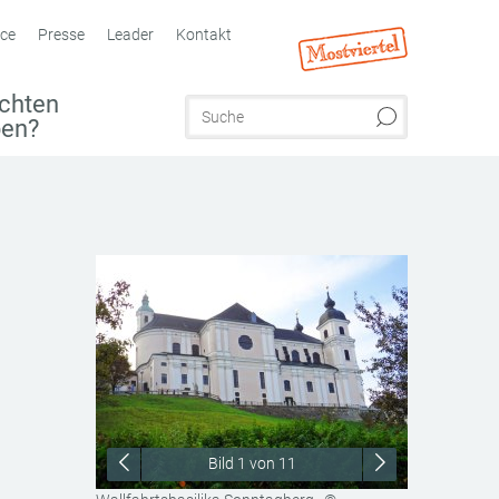
ice
Presse
Leader
Kontakt
chten
ben?
Bild
1
von 11