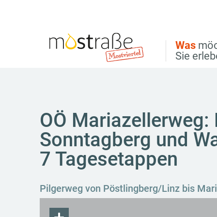
Direkt zur Hauptnavigation
Direkt zur Volltextsuche
Direkt zum Inhalt
Was
möc
Sie erle
OÖ Mariazellerweg: 
Sonntagberg und Wa
7 Tagesetappen
Pilgerweg von Pöstlingberg/Linz bis Mari