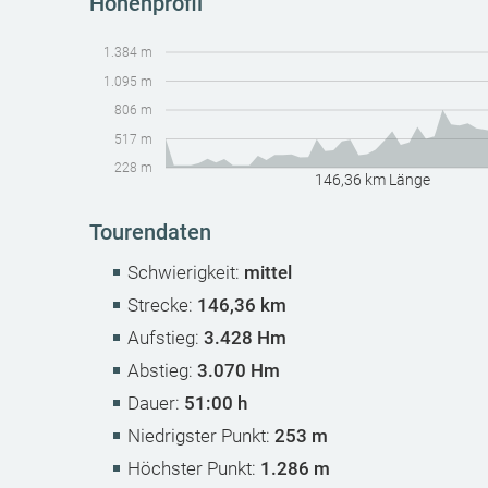
Höhenprofil
1.384 m
1.095 m
806 m
517 m
228 m
146,36 km Länge
Tourendaten
Schwierigkeit:
mittel
Strecke:
146,36 km
Aufstieg:
3.428 Hm
Abstieg:
3.070 Hm
Dauer:
51:00 h
Niedrigster Punkt:
253 m
Höchster Punkt:
1.286 m