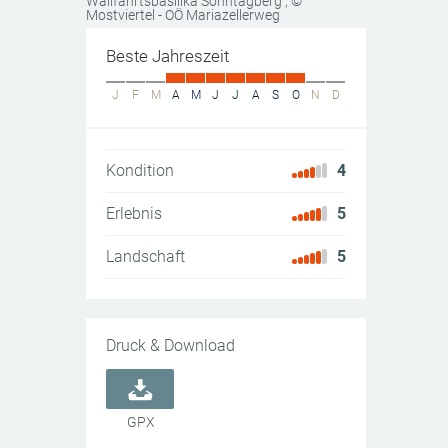
Wallfahrtsbasilika Sonntagberg
, ©
Mostviertel - OÖ Mariazellerweg
Beste Jahreszeit
J
F
M
A
M
J
J
A
S
O
N
D
Kondition
4
Erlebnis
5
Landschaft
5
Druck & Download
GPX