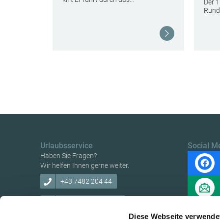
Der 
Rund
Weiterlesen
Weiterlesen
Urlaubsservice
Social M
Haben Sie Fragen?
Wir helfen Ihnen gerne weiter.
+43 7482 204 44
info@mostviertel.at
Diese Webseite verwende