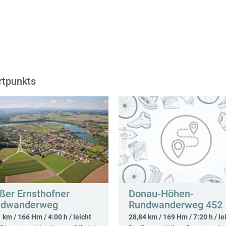
rtpunkts
ßer Ernsthofner
Donau-Höhen-
ndwanderweg
Rundwanderweg 452
 km / 166 Hm / 4:00 h / leicht
28,84 km / 169 Hm / 7:20 h / le