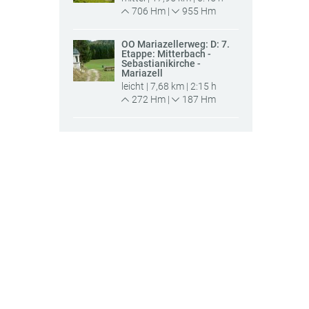
706 Hm |
955 Hm
OÖ Mariazellerweg: D: 7.
Etappe: Mitterbach -
Sebastianikirche -
Mariazell
leicht | 7,68 km | 2:15 h
272 Hm |
187 Hm