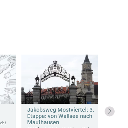
Jakobsweg Mostviertel: 3.
Jakobs
Etappe: von Wallsee nach
Gesamt
Mauthausen
Taferl 
icht