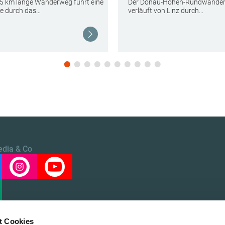
15 km lange Wanderweg führt eine
Der Donau-Höhen-Rundwande
e durch das…
verläuft von Linz durch…
Weiterlesen
edia & Co
t Cookies