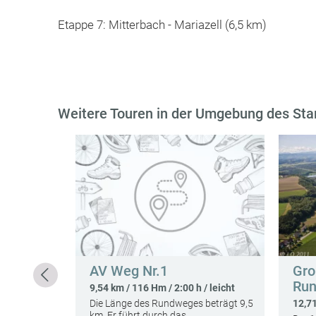
Etappe 7: Mitterbach - Mariazell (6,5 km)
Weitere Touren in der Umgebung des Sta
 leicht
ge und
0…
AV Weg Nr.1
Gro
Ru
9,54 km / 116 Hm / 2:00 h / leicht
Die Länge des Rundweges beträgt 9,5
12,71
km. Er führt durch das…