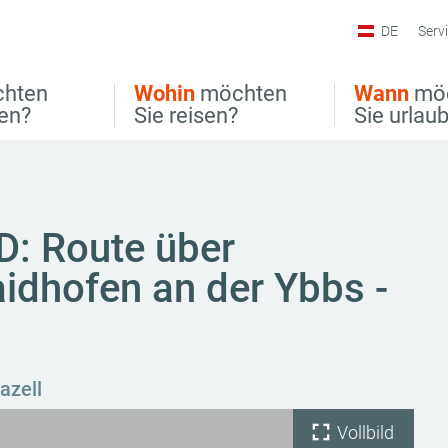
DE
Serv
hten
Wohin
möchten
Wann
mö
ben?
Sie reisen?
Sie urlau
D: Route über
idhofen an der Ybbs -
azell
Vollbild