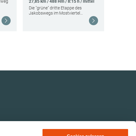
(Pöstli
rweg
27,85 km / 488 Hm / 8:15 h / mittel
Die "grüne" dritte Etappe des
113,12 km 
Jakobswegs im Mostviertel…
mittel
Hügelauf u
Weiterlesen
Weiterlesen
Abschnitt