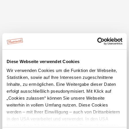
Beste Jahreszeit
J
F
M
A
M
J
J
A
S
O
N
D
Erlebnis
6
Landschaft
6
Diese Webseite verwendet Cookies
Wir verwenden Cookies um die Funktion der Webseite,
Druck & Download
Statistiken, sowie auf Ihre Interessen zugeschnittene
Inhalte, zu ermöglichen. Eine Weitergabe dieser Daten
erfolgt ausschließlich pseudonymisiert. Mit Klick auf
„Cookies zulassen“ können Sie unsere Webseite
GPX
weiterhin in vollem Umfang nutzen. Diese Cookies
werden – mit Ihrer Einwilligung – auch von Drittanbietern
in den USA verarbeitet und verwendet. In den USA
besteht derzeit kein angemessenes Datenschutzniveau,