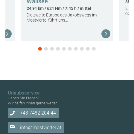
Wallsee
on
85,0
24,91 km / 621 Hm / 7:45 h / mittel
Eine
oder
Die zweite Etappe des Jakobswegs im
Mostviertel führt uns…
Urlaubsservice
Haben Sie Fragen?
Wir helfen Ihnen gerne weiter.
+43 7482 204 44
info@mostviertel.at