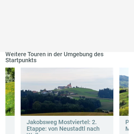
Fahrt besonders. Tausende Birnbäume hüllen die
Moststraße in ein weißes Blütenkleid. Sehr sehenswert!
Weitere Touren in der Umgebung des
Startpunkts
Jakobsweg Mostviertel: 2.
Pa
Etappe: von Neustadtl nach
Mo
g