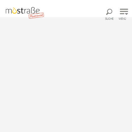
Direkt zur Hauptnavigation
Direkt zur Volltextsuche
Direkt zum Inhalt
SUCHE
MENÜ
Panoramatour an der
Moststraße
Auto/Motorrad-Route von Autobahn-Abfahrt Oed-
Öhling bis Autobahn-Abfahrt Amstetten-West