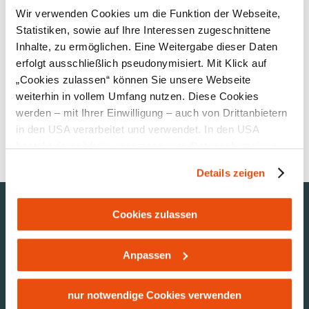
Wir verwenden Cookies um die Funktion der Webseite,
Statistiken, sowie auf Ihre Interessen zugeschnittene
Inhalte, zu ermöglichen. Eine Weitergabe dieser Daten
Moststraße Gemeinden
erfolgt ausschließlich pseudonymisiert. Mit Klick auf
„Cookies zulassen“ können Sie unsere Webseite
weiterhin in vollem Umfang nutzen. Diese Cookies
werden – mit Ihrer Einwilligung – auch von Drittanbietern
in den USA verarbeitet und verwendet. In den USA
besteht derzeit kein angemessenes Datenschutzniveau,
und es ist nicht ausgeschlossen, dass staatliche
Details zeigen
Sicherheitsbehörden entsprechende Anordnungen
gegenüber den Drittanbietern (Google und Meta
Urlaubsservice
Platforms, Inc.) treffen, um Zugriff zu Daten zu Kontroll-
Cookies zulassen
Haben Sie Fragen?
und Überwachungszwecken zu erhalten. Dagegen gibt es
Wir helfen Ihnen gerne weiter.
keine wirksamen Rechtsbehelfe und
Anpassen
+43 7482 204 44
Rechtsschutzmöglichkeiten. Zudem werden von den
USA keine geeigneten Garantien für den Schutz
info@mostviertel.at
personenbezogener Daten gewährt. Wir leiten nur Ihre IP-
nur notwendige Cookies verwenden