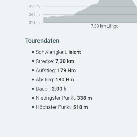
417 m
365 m
313 m
7,30 km Länge
Tourendaten
Schwierigkeit:
leicht
Strecke:
7,30 km
Aufstieg:
179 Hm
Abstieg:
180 Hm
Dauer:
2:00 h
Niedrigster Punkt:
338 m
Höchster Punkt:
518 m