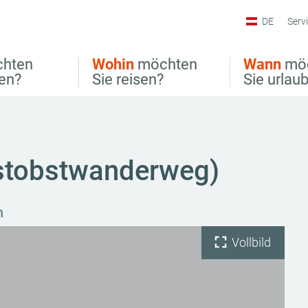
DE
Serv
hten
Wohin
möchten
Wann
mö
ben?
Sie reisen?
Sie urlau
stobstwanderweg)
n
Vollbild