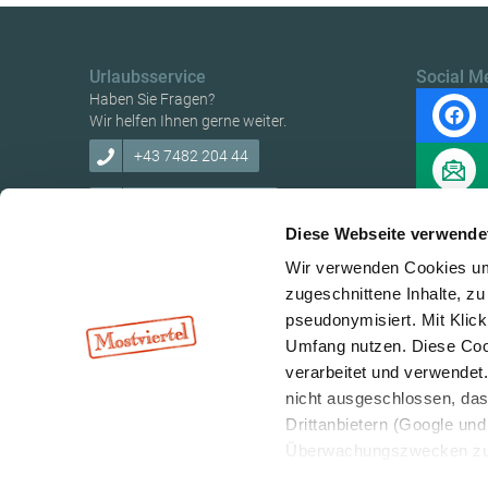
Urlaubsservice
Social M
Haben Sie Fragen?
Wir helfen Ihnen gerne weiter.
+43 7482 204 44
info@mostviertel.at
Diese Webseite verwende
Wir verwenden Cookies um 
zugeschnittene Inhalte, zu
pseudonymisiert. Mit Klic
Copyright © Mostviertel Tourismus GmbH
Umfang nutzen. Diese Cook
verarbeitet und verwendet
nicht ausgeschlossen, da
Drittanbietern (Google und 
Überwachungszwecken zu e
Rechtsschutzmöglichkeite