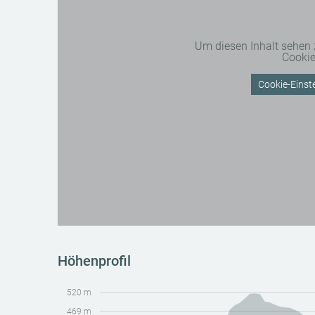
Um diesen Inhalt sehen
Cooki
Cookie-Einste
Höhenprofil
520 m
469 m