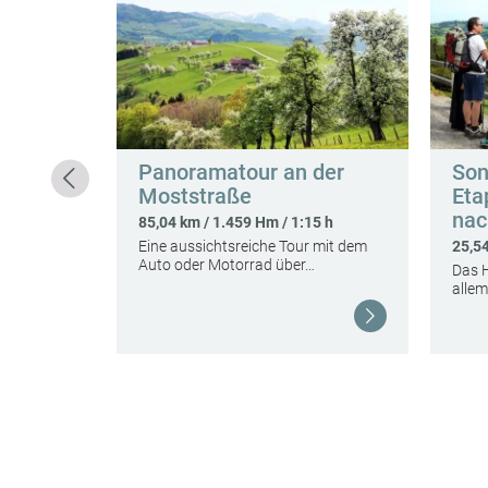
h / schwierig
 und dem
 wir…
Panoramatour an der
Son
Moststraße
Eta
nac
85,04 km / 1.459 Hm / 1:15 h
Eine aussichtsreiche Tour mit dem
25,54
Auto oder Motorrad über…
Das H
allem
Weiterlesen
Weiterlesen