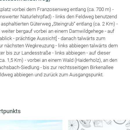
kplatz vorbei dem Franzosenweg entlang (ca. 700 m) -
swerter Naturlehrpfad) - links den Feldweg benutzend
m asphaltierten Güterweg „Steingrub“ entlang (ca. 2 Km) -
 weiter bergauf vorbei an einem Damwildgehege - auf
lick - prächtige Aussicht] - danach talwärts zum
zur nächsten Wegkreuzung - links abbiegen talwärts dem
r bis zur Landesstraße - links abbiegen - auf dieser
ca. 1,5 Km) - vorbei an einem Wald (Haiderholz), an den
chsbach-Siedlung - bis zur rechtsseitigen Birkenallee
 Feldweg abbiegen und zurück zum Ausgangspunkt.
rtpunkts