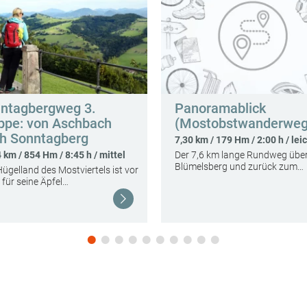
ntagbergweg 3.
Panoramablick
ppe: von Aschbach
(Mostobstwanderweg
h Sonntagberg
7,30 km / 179 Hm / 2:00 h / lei
 km / 854 Hm / 8:45 h / mittel
Der 7,6 km lange Rundweg übe
Blümelsberg und zurück zum…
ügelland des Mostviertels ist vor
 für seine Äpfel…
Weiterlesen