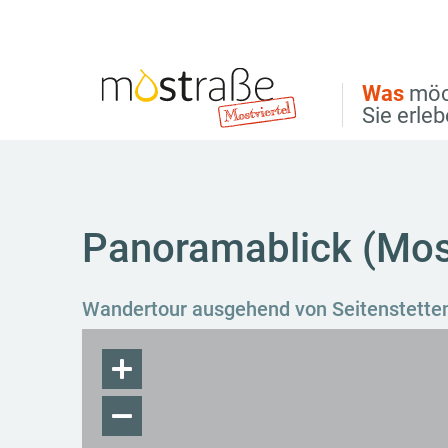
Direkt zur Hauptnavigation
Direkt zur Volltextsuche
Direkt zum Inhalt
Was
möc
Sie erle
Panoramablick (Mo
Wandertour ausgehend von Seitenstette