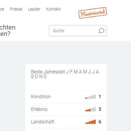
ice
Presse
Leader
Kontakt
chten
ben?
Beste Jahreszeit
J
F
M
A
M
J
J
A
S
O
N
D
Kondition
1
Erlebnis
3
Landschaft
6