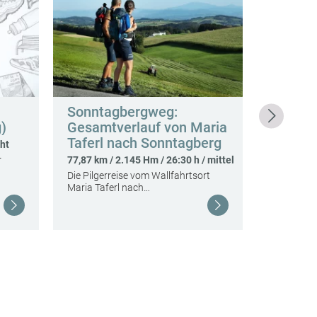
Sonntagbergweg:
Most-R
)
Gesamtverlauf von Maria
112,00 km 
Taferl nach Sonntagberg
schwierig
cht
Die "Grand
r
77,87 km / 2.145 Hm / 26:30 h / mittel
Moststraß
Die Pilgerreise vom Wallfahrtsort
den…
Maria Taferl nach…
Weiterlesen
Weiterlesen