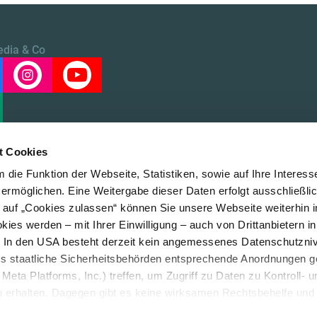
edia & Co
t Cookies
die Funktion der Webseite, Statistiken, sowie auf Ihre Interess
 ermöglichen. Eine Weitergabe dieser Daten erfolgt ausschließli
k auf „Cookies zulassen“ können Sie unsere Webseite weiterhin i
LE/LEAD
ies werden – mit Ihrer Einwilligung – auch von Drittanbietern i
. In den USA besteht derzeit kein angemessenes Datenschutzniv
ss staatliche Sicherheitsbehörden entsprechende Anordnungen 
Meta Platforms, Inc.) treffen, um Zugriff zu Daten zu Kontroll- u
rhalten. Dagegen gibt es keine wirksamen Rechtsbehelfe und
n. Zudem werden von den USA keine geeigneten Garantien für 