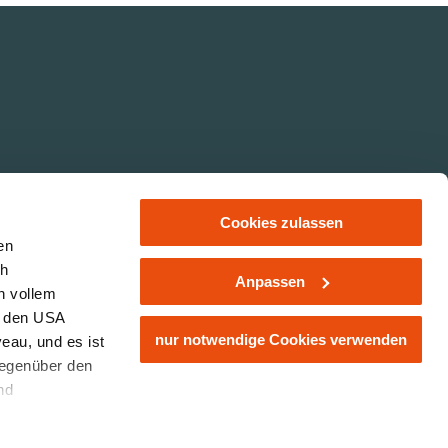
Cookies zulassen
en
ch
Anpassen
n vollem
ER 14-20
Impressum
Datenschutz
Haftungsausschluss
n den USA
nur notwendige Cookies verwenden
eau, und es ist
gegenüber den
nd
den Schutz