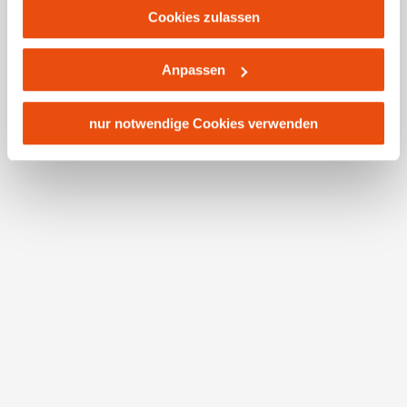
Platforms, Inc.) treffen, um Zugriff zu Daten zu Kontroll-
Cookies zulassen
und Überwachungszwecken zu erhalten. Dagegen gibt es
keine wirksamen Rechtsbehelfe und
Anpassen
Rechtsschutzmöglichkeiten. Zudem werden von den
USA keine geeigneten Garantien für den Schutz
personenbezogener Daten gewährt. Wir leiten nur Ihre IP-
nur notwendige Cookies verwenden
Excursion Destinations
Adresse (in gekürzter Form, sodass keine eindeutige
Find here the most popular excursions along the
Zuordnung möglich ist) sowie technische Informationen
Perry Road.
wie Browser, Internetanbieter, Endgerät und
Bildschirmauflösung an Google bzw. Meta weiter. Weitere
Details betreffend Cookies und einer möglichen späteren
Deaktivierung finden Sie in
unserer
Datenschutzerklärung
.