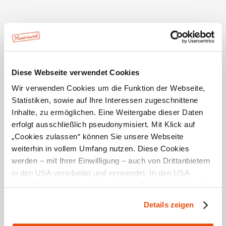
Diese Webseite verwendet Cookies
Wir verwenden Cookies um die Funktion der Webseite,
Statistiken, sowie auf Ihre Interessen zugeschnittene
Inhalte, zu ermöglichen. Eine Weitergabe dieser Daten
Typical Food and drinks of the Perry
Road
erfolgt ausschließlich pseudonymisiert. Mit Klick auf
„Cookies zulassen“ können Sie unsere Webseite
Perry Road Taverns offer delicious specialities!
weiterhin in vollem Umfang nutzen. Diese Cookies
werden – mit Ihrer Einwilligung – auch von Drittanbietern
in den USA verarbeitet und verwendet. In den USA
besteht derzeit kein angemessenes Datenschutzniveau,
und es ist nicht ausgeschlossen, dass staatliche
Details zeigen
Sicherheitsbehörden entsprechende Anordnungen
gegenüber den Drittanbietern (Google und Meta