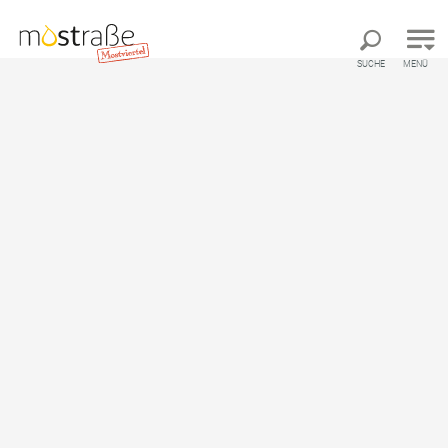
Direkt zur Hauptnavigation
Direkt zur Volltextsuche
Direkt zum Inhalt
SUCHE
MENÜ
Kletzenbirn-Radroute
Radtour ausgehend von Neuhofen an der Ybbs -
Ostarrichi Kulturhof im Zentrum
Um diesen Inhalt sehen zu