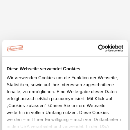
GPX
Diese Webseite verwendet Cookies
Wir verwenden Cookies um die Funktion der Webseite,
Statistiken, sowie auf Ihre Interessen zugeschnittene
Inhalte, zu ermöglichen. Eine Weitergabe dieser Daten
erfolgt ausschließlich pseudonymisiert. Mit Klick auf
Details für: Kletzenbirn-Radroute
„Cookies zulassen“ können Sie unsere Webseite
weiterhin in vollem Umfang nutzen. Diese Cookies
Kurzbeschreibung
werden – mit Ihrer Einwilligung – auch von Drittanbietern
Kurze E-Bike-Tour durch das hügelige Mostviertel.
in den USA verarbeitet und verwendet. In den USA