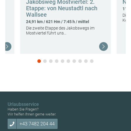
Jakobsweg Mostviertel: 2.
Ne
Etappe: von Neustadtl nach
g
11,6
Wallsee
on
Die 
Koth
24,91 km / 621 Hm / 7:45 h / mittel
Die zweite Etappe des Jakobswegs im
Mostviertel führt uns…
Urlaubsservice
Haben Sie Fragen?
Wir helfen Ihnen gerne weiter.
+43 7482 204 44