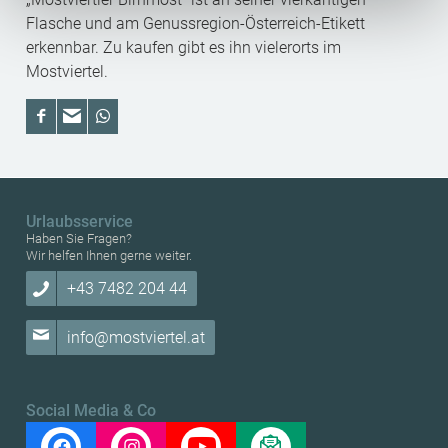
wie Browser, Internetanbieter, Endgerät und
Flasche und am Genussregion-Österreich-Etikett
Bildschirmauflösung an Google bzw. Meta weiter. Weitere
erkennbar. Zu kaufen gibt es ihn vielerorts im
Details betreffend Cookies und einer möglichen späteren
Mostviertel.
Deaktivierung finden Sie in
unserer
Datenschutzerklärung
.
Urlaubsservice
Haben Sie Fragen?
Wir helfen Ihnen gerne weiter.
+43 7482 204 44
info@mostviertel.at
Social Media & Co