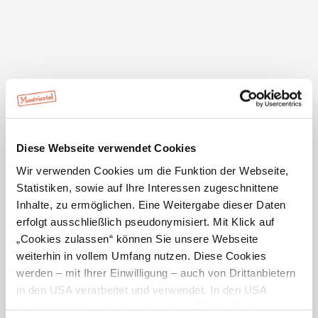
Ausstattung der Unterkunft
Ausstattung
Aufenthaltsraum, Babybett, Babyhochstuhl,
Terrasse/Gastgarten, Heurigenlokal im Haus, WLAN
Service
Ab Hof Verkauf, Haustiere nicht erlaubt, Ohne
Verpflegung, Behindertenparkplatz, Parkplatz,
Busparkplatz
Diese Webseite verwendet Cookies
mehr anzeigen
Wir verwenden Cookies um die Funktion der Webseite,
Statistiken, sowie auf Ihre Interessen zugeschnittene
Inhalte, zu ermöglichen. Eine Weitergabe dieser Daten
erfolgt ausschließlich pseudonymisiert. Mit Klick auf
„Cookies zulassen“ können Sie unsere Webseite
weiterhin in vollem Umfang nutzen. Diese Cookies
werden – mit Ihrer Einwilligung – auch von Drittanbietern
in den USA verarbeitet und verwendet. In den USA
besteht derzeit kein angemessenes Datenschutzniveau,
Standort & Anreise