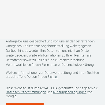
Land
Ihre Kontaktdaten (Name, Anschrift, E-Mail und Telefonnummer)
sowie Ihre reisespezifischen Daten (Anreise-/Abreisedatum,
Anzahl Personen, Anzahl Kinder und Alter der Kinder) werden für
den Zweck und die Dauer der Bearbeitung Ihrer unverbindlichen
Anfrage bei uns gespeichert und von uns an den betreffenden
Gastgeber/Anbieter zur Angebotserstellung weitergegeben.
Darüber hinaus werden Ihre Daten von uns nicht an Dritte
weitergegeben. Weitere Informationen zu Ihren Rechten als
Betroffener sowie zu uns als für die Datenverarbeitung
Verantwortlichen finden Sie in unserer Datenschutzerklärung.
Weitere Informationen zur Datenverarbeitung und Ihren Rechten
als betroffene Person finden Sie
hier
.
Diese Website ist durch reCAPTCHA geschützt und es gelten die
Datenschutzbestimmungen
und
Nutzungsbedingungen
von
Google.