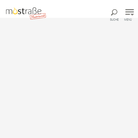
Direkt zur Hauptnavigation
Direkt zur Volltextsuche
Direkt zum Inhalt
SUCHE
MENÜ
Beherberger
Stift Seitenstetten mit Historischem Hofgarten
Stift Seitenstetten mit
Historischem Hofgarten
Pension, Gästehaus
Online Buchen
Ausstattung
Standort & Anreise
Anfrage übermitteln