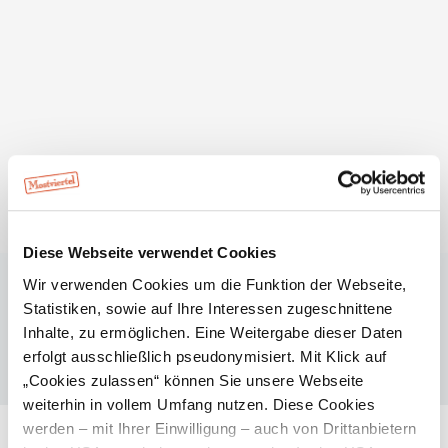
Beschreibung
Sehenswerter Aussichtspunkt und Rastplatz in der Nähe
der Gemeinde Behamberg. Das wundervolle Panorama
wurde im Zuge eines Landjugend-Projektes in einem
Holzrahmen eingefasst und ist ein beliebter Fotopunkt.
Diese Webseite verwendet Cookies
Erreichbar ist der Punkt ausgehend vom Ortszentrum
Wir verwenden Cookies um die Funktion der Webseite,
Behamberg über den Leitner-Badhofer-Weg 336.
Statistiken, sowie auf Ihre Interessen zugeschnittene
Inhalte, zu ermöglichen. Eine Weitergabe dieser Daten
erfolgt ausschließlich pseudonymisiert. Mit Klick auf
„Cookies zulassen“ können Sie unsere Webseite
weiterhin in vollem Umfang nutzen. Diese Cookies
werden – mit Ihrer Einwilligung – auch von Drittanbietern