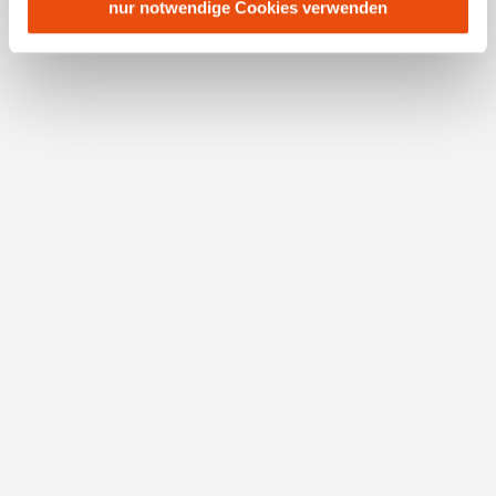
personenbezogener Daten gewährt. Wir leiten nur Ihre IP-
nur notwendige Cookies verwenden
Adresse (in gekürzter Form, sodass keine eindeutige
Zuordnung möglich ist) sowie technische Informationen
wie Browser, Internetanbieter, Endgerät und
Bildschirmauflösung an Google bzw. Meta weiter. Weitere
Details betreffend Cookies und einer möglichen späteren
Deaktivierung finden Sie in
unserer
Datenschutzerklärung
.
Öffentliches WC
4. Straße
3331 Kematen