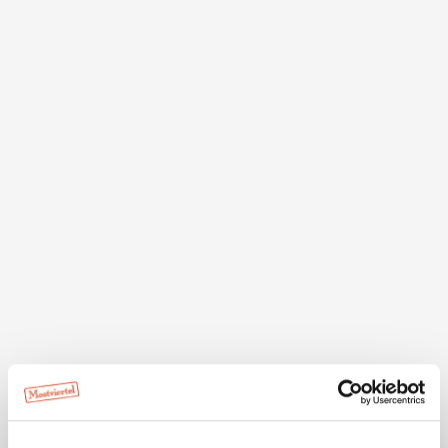
Empfing 46
3321 Stephanshart
Trinkbrunnen Rastplatz Kröllendorf
Kröllendorf
3365 Allhartsberg