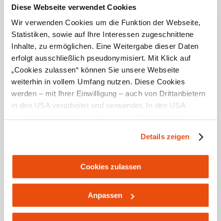
Diese Webseite verwendet Cookies
Wir verwenden Cookies um die Funktion der Webseite,
Statistiken, sowie auf Ihre Interessen zugeschnittene
Inhalte, zu ermöglichen. Eine Weitergabe dieser Daten
erfolgt ausschließlich pseudonymisiert. Mit Klick auf
„Cookies zulassen“ können Sie unsere Webseite
weiterhin in vollem Umfang nutzen. Diese Cookies
werden – mit Ihrer Einwilligung – auch von Drittanbietern
in den USA verarbeitet und verwendet. In den USA
besteht derzeit kein angemessenes Datenschutzniveau,
Milchmäderl - Bio-Hofkäserei
und es ist nicht ausgeschlossen, dass staatliche
Details zeigen
Schinwald
Sicherheitsbehörden entsprechende Anordnungen
Weißenberg 1
gegenüber den Drittanbietern (Google und Meta
3313 Wallsee
Platforms, Inc.) treffen, um Zugriff zu Daten zu Kontroll-
Cookies zulassen
und Überwachungszwecken zu erhalten. Dagegen gibt es
keine wirksamen Rechtsbehelfe und
Anpassen
Rechtsschutzmöglichkeiten. Zudem werden von den
USA keine geeigneten Garantien für den Schutz