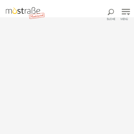
Direkt zur Hauptnavigation
Direkt zur Volltextsuche
Direkt zum Inhalt
SUCHE
MENÜ
Startseite
Service
Infrastruktur
Infrastruktur
Ergebnisse auf Karte zeigen
Ergebnisse filtern